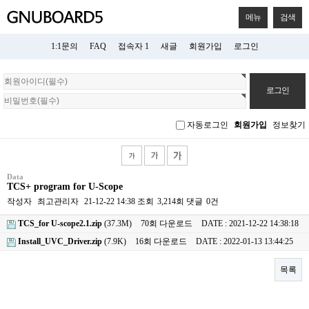
메뉴
검색
1:1문의
FAQ
접속자 1
새글
회원가입
로그인
회
원
로
그
자동로그인
회원가입
정보찾기
인
Data
TCS+ program for U-Scope
작성자
최고관리자
21-12-22 14:38
조회
3,214회
댓글
0건
TCS_for U-scope2.1.zip
(37.3M)
70회 다운로드
DATE : 2021-12-22 14:38:18
Install_UVC_Driver.zip
(7.9K)
16회 다운로드
DATE : 2022-01-13 13:44:25
목록
본문