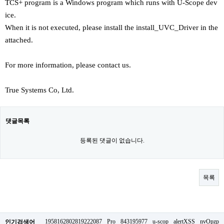
TCS+ program is a Windows program which runs with U-Scope dev
ice.
When it is not executed, please install the install_UVC_Driver in the
attached.
For more information, please contact us.
True Systems Co, Ltd.
댓글목록
등록된 댓글이 없습니다.
목록
1958162802819222087
Pro
843195977
u-scop
alertXSS
nvOpzp
인기검색어